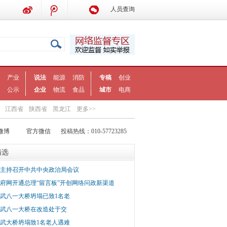
人员查询
产业
说法
能源
消防
专稿
创业
公示
企业
物流
食品
城市
电商
江西省
陕西省
黑龙江
更多>>
微博
官方微信
投稿热线：010-57723285
精选
主持召开中共中央政治局会议
府网开通总理“留言板”开创网络问政新渠道
武八一大桥坍塌已致1名老
武八一大桥在改造处于交
武大桥坍塌致1名老人遇难