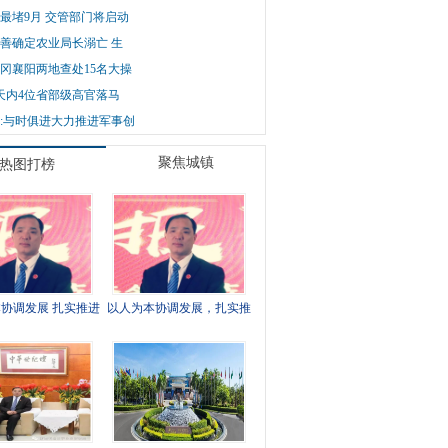
最堵9月 交管部门将启动
善确定农业局长溺亡 生
冈襄阳两地查处15名大操
天内4位省部级高官落马
:与时俱进大力推进军事创
聚焦城镇
热图打榜
协调发展 扎实推进
以人为本协调发展，扎实推
城镇建设
进城镇建设