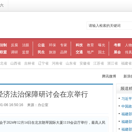
期六
法制
反腐
法眼
公益
环保
专家
科技
教育
曝光
考察
人物
联盟
调研
监督
民生
旅游
品牌
交通
地产
国土
展会
传真
北省
山西省
吉林省
辽宁省
河南省
山东省
安徽省
江苏省
浙江省
福建省
腾讯微博
新浪
频道
经济法治保障研讨会在京举行
习近平
01-06 16:50:16
来源：办公室
中国政
福建邵
福建邵
2024年12月14日在北京朗琴国际大厦1119会议厅举行，最高人民
福建邵