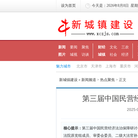
设为首页
今天是：2026年8月8日 星
新闻
要闻
聚焦
财经
文化
三农
图片
城视
访谈
城镇
社会
经济
魅力城市
北京市
天津市
上海市
重庆市
河
新城镇建设
»
新闻频道
>
热点聚焦
> 正文
第三届中国民营
2025-
核心提示：
第三届中国民营经济法治保障研讨会于
法院原党组成员、审委会委员、二级大法官孙