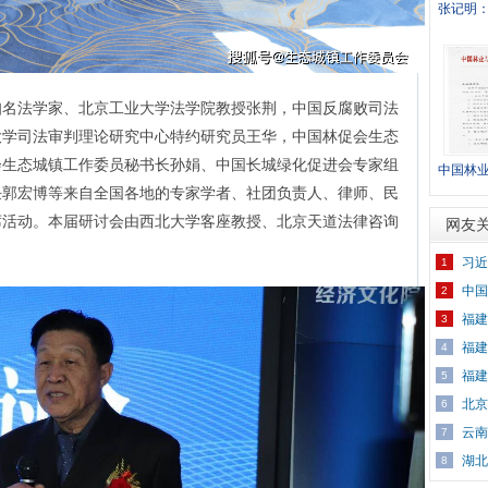
张记明
知名法学家、北京工业大学法学院教授张荆，中国反腐败司法
大学司法审判理论研究中心特约研究员王华，中国林促会生态
会生态城镇工作委员秘书长孙娟、中国长城绿化促进会专家组
中国林
任郭宏博等来自全国各地的专家学者、社团负责人、律师、民
城镇工作
席活动。本届研讨会由西北大学客座教授、北京天道法律咨询
网友
习近
1
中国
2
福建
3
福建
4
福建
5
北京
6
云南
7
湖北
8