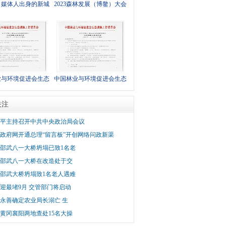
：媒体人出身的新城
2023森林发展（博鳌）大会
镇建设践行者
12月在海南召开
业与环境促进会生态
中国林业与环境促进会生态
委员会2019年工作
城镇工作委员会2019年工作
关注
会议通知
会议通知
平主持召开中共中央政治局会议
政府网开通总理“留言板”开创网络问政新渠
邵武八一大桥坍塌已致1名老
邵武八一大桥在改造处于交
邵武大桥坍塌致1名老人遇难
迎最堵9月 交管部门将启动
永善确定农业局长溺亡 生
黄冈襄阳两地查处15名大操