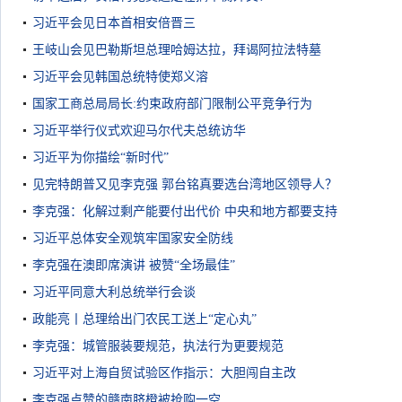
习近平会见日本首相安倍晋三
王岐山会见巴勒斯坦总理哈姆达拉，拜谒阿拉法特墓
习近平会见韩国总统特使郑义溶
国家工商总局局长:约束政府部门限制公平竞争行为
习近平举行仪式欢迎马尔代夫总统访华
习近平为你描绘“新时代”
见完特朗普又见李克强 郭台铭真要选台湾地区领导人？
李克强：化解过剩产能要付出代价 中央和地方都要支持
习近平总体安全观筑牢国家安全防线
李克强在澳即席演讲 被赞“全场最佳”
习近平同意大利总统举行会谈
政能亮丨总理给出门农民工送上“定心丸”
李克强：城管服装要规范，执法行为更要规范
习近平对上海自贸试验区作指示：大胆闯自主改
李克强点赞的赣南脐橙被抢购一空