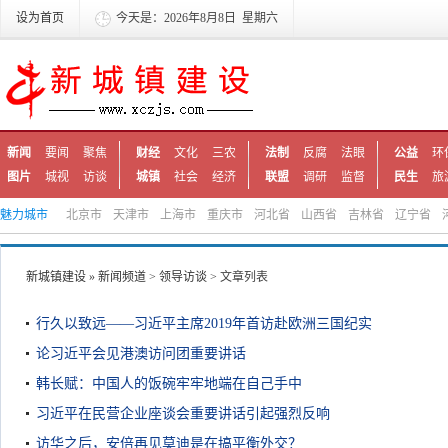
设为首页
今天是：2026年8月8日 星期六
新闻
要闻
聚焦
财经
文化
三农
法制
反腐
法眼
公益
环
图片
城视
访谈
城镇
社会
经济
联盟
调研
监督
民生
旅
魅力城市
北京市
天津市
上海市
重庆市
河北省
山西省
吉林省
辽宁省
新城镇建设
»
新闻频道
>
领导访谈
> 文章列表
行久以致远——习近平主席2019年首访赴欧洲三国纪实
论习近平会见港澳访问团重要讲话
韩长赋：中国人的饭碗牢牢地端在自己手中
习近平在民营企业座谈会重要讲话引起强烈反响
访华之后，安倍再见莫迪是在搞平衡外交？