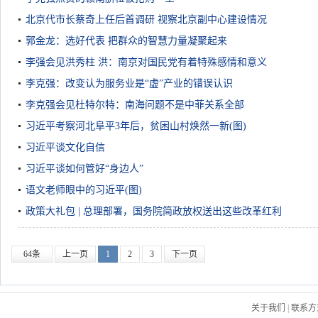
北京代市长蔡奇上任后首调研 视察北京副中心建设情况
郭金龙：选好代表 把群众的智慧力量凝聚起来
李强会见洪秀柱 洪：南京对国民党有着特殊感情和意义
李克强：改变认为服务业是“虚”产业的错误认识
李克强会见杜特尔特：南海问题不是中菲关系全部
习近平考察河北阜平3年后，贫困山村焕然一新(图)
习近平谈文化自信
习近平谈如何管好“身边人”
语文老师眼中的习近平(图)
政策大礼包 | 总理部署，国务院简政放权送出这些改革红利
64条
上一页
1
2
3
下一页
关于我们
|
联系方