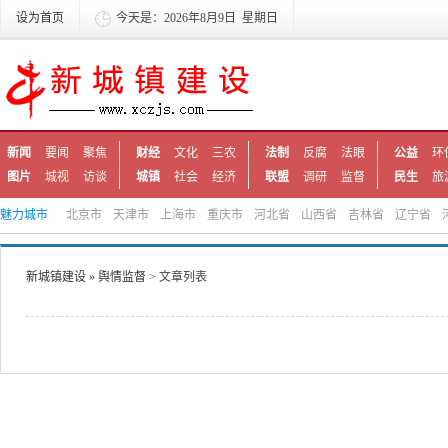
设为首页
今天是：2026年8月9日 星期日
新闻
要闻
聚焦
财经
文化
三农
法制
反腐
法眼
公益
环
图片
城视
访谈
城镇
社会
经济
联盟
调研
监督
民生
旅
魅力城市
北京市
天津市
上海市
重庆市
河北省
山西省
吉林省
辽宁省
新城镇建设
»
舆情监督
> 文章列表