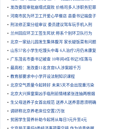
发改委现审批崩塌式腐败 价格司多人涉职务犯罪
河南市民为环卫工开爱心早餐店 县委书记端盘子
刑法修正案分组审议 委员建议驾车玩手机入刑
兰州回应环卫工签生死状:称系个别环卫队行为
北京一家幼儿园发生集体腹泻 家长疑饭菜有问题
山东57名小学生吃馒头中毒 6人治疗2月仍未康复
广东茂名市委书记被查 10年间4任书记3任落马
最高检：发改委11名贪官6人涉案超千万
教育部要求中小学开设法制知识课程
北京空气质量今起转好 未来5天不会出现重污染
北京大兴摔童案凶手临刑前情绪紧张连抽两根烟
生父母送养子女首出规范 送养人送养意愿须明确
调研称北京养老床位空置2万张
贫困学生营养补助今起将从每日3元升至4元
北京局干离任8类经济事项需交接 作为追责依据