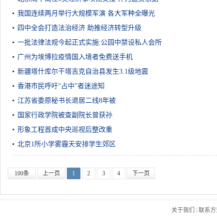
我国连续两月举行大规模军演 各大军种全曝光
四中全会打造法治经济 助推经济转型升级
一批法律法规今起正式实施:公园中禁设私人会所
广州为埃博拉疫情国入境者免费送手机
新疆塔什库尔干塔吉克自治县发生3.1级地震
香港市民呼吁“占中”者迷途知
江苏省委原秘书长退居二线8年被
国家行政学院被查副院长曾获孙
形象工程首成中央巡视后整改重
北京1所小学雾霾天安排学生郊区
100条
上一页
1
2
3
4
下一页
关于我们
|
联系方