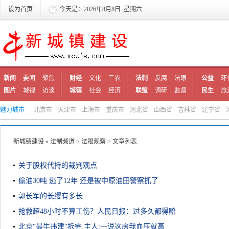
设为首页
今天是：2026年8月8日 星期六
新闻
要闻
聚焦
财经
文化
三农
法制
反腐
法眼
公益
环
图片
城视
访谈
城镇
社会
经济
联盟
调研
监督
民生
旅
魅力城市
北京市
天津市
上海市
重庆市
河北省
山西省
吉林省
辽宁省
新城镇建设
»
法制频道
>
法眼观察
> 文章列表
关于股权代持的裁判观点
偷油30吨 逃了12年 还是被中原油田警察抓了
郭长军的长缨有多长
抢救超48小时不算工伤？人民日报：过多久都得赔
北京"最牛违建"拆完 主人:一说这房我血压就高