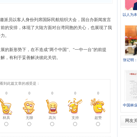
以人为本
获邀派员以客人身份列席国际民航组织大会，国台办新闻发言
当前的安排，体现了大陆方面对台湾同胞的关心，也展现了我
努力。
的新形势下，在不造成“两个中国”、“一中一台”的前提
了解，有利于妥善解决彼此关切。
张记明
看到此篇文章的感受是：
0
0
0
0
0
中国林
城镇工作
杯具
无聊
高兴
支持
超赞
网友