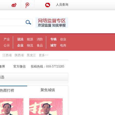
人员查询
产业
说法
能源
消防
专稿
创业
公示
企业
物流
食品
城市
电商
江西省
陕西省
黑龙江
更多>>
微博
官方微信
投稿热线：010-57723285
精选
聚焦城镇
热图打榜