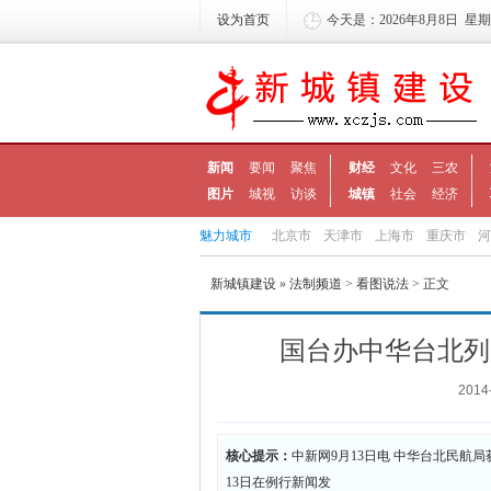
设为首页
今天是：2026年8月8日 星
新闻
要闻
聚焦
财经
文化
三农
图片
城视
访谈
城镇
社会
经济
魅力城市
北京市
天津市
上海市
重庆市
河
新城镇建设
»
法制频道
>
看图说法
> 正文
国台办中华台北列
2014
核心提示：
中新网9月13日电 中华台北民
13日在例行新闻发