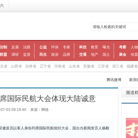
期六
法制
反腐
法眼
公益
环保
专家
科技
教育
曝光
考察
人物
联盟
调研
监督
民生
旅游
品牌
交通
地产
国土
展会
传真
北省
山西省
吉林省
辽宁省
河南省
山东省
安徽省
江苏省
浙江省
福建省
腾讯微博
新浪
频道
席国际民航大会体现大陆诚意
-07-03 09:19:40
来源：网络
航局获邀派员以客人身份列席国际民航组织大会，国台办新闻发言人杨毅