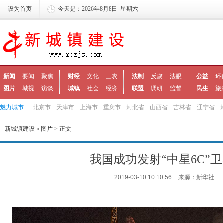
设为首页
今天是：2026年8月8日 星期六
新闻
要闻
聚焦
财经
文化
三农
法制
反腐
法眼
公益
环
图片
城视
访谈
城镇
社会
经济
联盟
调研
监督
民生
旅
魅力城市
北京市
天津市
上海市
重庆市
河北省
山西省
吉林省
辽宁省
新城镇建设
»
图片
> 正文
我国成功发射“中星6C”
2019-03-10 10:10:56
来源：新华社