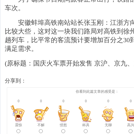
车次。
安徽蚌埠高铁南站站长张玉刚：江浙方向
比较大些，这对这一块我们路局对高铁到徐
趟列车，比平常的客流预计要增加百分之30到
满足需求。
(原标题：国庆火车票开始发售 京沪、京九、
分享到：
你看到此篇文章的感受是：
0
0
0
0
0
0
震惊
不解
愤怒
杯具
无聊
高