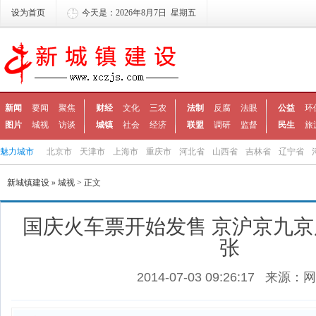
设为首页
今天是：2026年8月7日 星期五
新闻
要闻
聚焦
财经
文化
三农
法制
反腐
法眼
公益
环
图片
城视
访谈
城镇
社会
经济
联盟
调研
监督
民生
旅
魅力城市
北京市
天津市
上海市
重庆市
河北省
山西省
吉林省
辽宁省
新城镇建设
»
城视
> 正文
国庆火车票开始发售 京沪京九
张
2014-07-03 09:26:17
来源：网