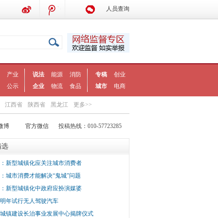
人员查询
产业
说法
能源
消防
专稿
创业
公示
企业
物流
食品
城市
电商
江西省
陕西省
黑龙江
更多>>
微博
官方微信
投稿热线：010-57723285
精选
：新型城镇化应关注城市消费者
：城市消费才能解决“鬼城”问题
：新型城镇化中政府应扮演媒婆
明年试行无人驾驶汽车
城镇建设长治事业发展中心揭牌仪式