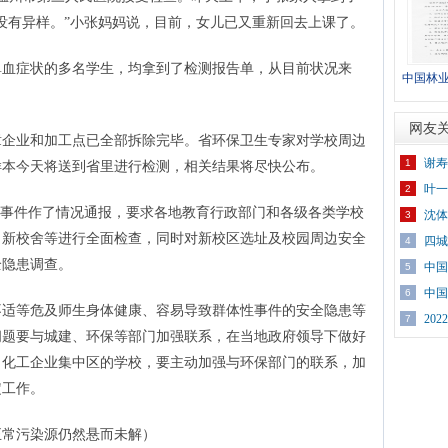
没有异样。”小张妈妈说，目前，女儿已又重新回去上课了。
症状的多名学生，均拿到了检测报告单，从目前状况来
中国林
城镇工作
网友
企业和加工点已全部拆除完毕。省环保卫生专家对学校周边
谢寿
1
样本今天将送到省里进行检测，相关结果将尽快公布。
叶一
2
事件作了情况通报，要求各地教育行政部门和各级各类学校
沈体
3
、新校舍等进行全面检查，同时对新校区选址及校园周边安全
四城
4
全隐患调查。
中国
5
中国
6
等危及师生身体健康、容易导致群体性事件的安全隐患等
20
7
问题要与城建、环保等部门加强联系，在当地政府领导下做好
、化工企业集中区的学校，要主动加强与环保部门的联系，加
定工作。
正常污染源仍然悬而未解）