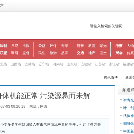
期六
法制
反腐
法眼
公益
环保
专家
科技
教育
曝光
考察
人物
联盟
调研
监督
民生
旅游
品牌
交通
地产
国土
展会
传真
北省
山西省
吉林省
辽宁省
河南省
山东省
安徽省
江苏省
浙江省
福建省
腾讯微博
新浪
频道
身体机能正常 污染源悬而未解
谢寿光
-07-03 09:26:18
来源：网络
叶一剑
沈体雁
四城镇
学多名学生疑因吸入有毒气体而流鼻血的事件，引起了多方关
中国新
经乐