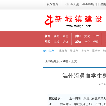
设为首页
今天是：2026年8月8日 星
新闻
要闻
聚焦
财经
文化
三农
图片
城视
访谈
城镇
社会
经济
魅力城市
北京市
天津市
上海市
重庆市
河
新城镇建设
»
城视
> 正文
温州流鼻血学生
2014
核心提示：
近一周来，乐清北白象镇第九小
注。 截至昨天，学校复课已3天，不过，