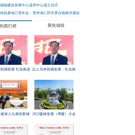
城镇建设发展中心温州中心成立仪式
2年绿色基地订货年会：贵州省仁怀市茅台镇南洋酒业
-蔡文河 董事长 发表贺词
聚焦城镇
热图打榜
协调发展 扎实推进
以人为本协调发展，扎实推
城镇建设
进城镇建设
：媒体人出身的新城
2023森林发展（博鳌）大会
镇建设践行者
12月在海南召开