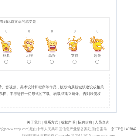
看到此篇文章的感受是：
0
0
0
0
0
杯具
无聊
高兴
支持
超赞
图片、音视频、美术设计和程序等作品，版权均属新城镇建设或相关
授权，不得进行一切形式的下载、转载或建立镜像。否则以侵权
关于我们
|
联系方式
|
版权声明
|
招聘信息
|
人员查询
设(www.xczjs.com)是由中华人民共和国信息产业部备案注册(备案号：
京ICP备140584
新城镇建设版权所有 Copyright @ 2014-2015 www.xczjs.com