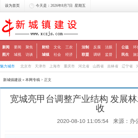
设为首页
今天是：2026年8月7日 星期五
新闻
要闻
聚焦
财经
文化
三农
法制
反腐
法眼
公益
环
图片
城视
访谈
城镇
社会
经济
联盟
调研
监督
民生
旅
魅力城市
北京市
天津市
上海市
重庆市
河北省
山西省
吉林省
辽宁省
新城镇建设
»
本网专稿
> 正文
宽城亮甲台调整产业结构 发展
收
2020-08-10 11:05:54
来源：办