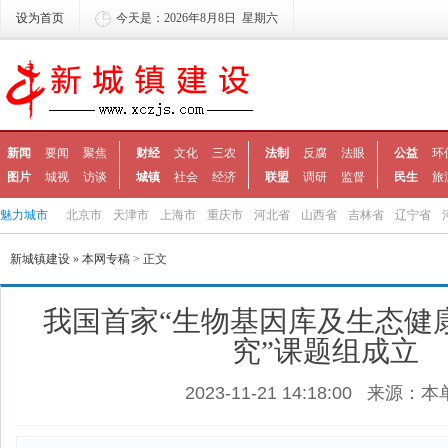
设为首页
今天是：2026年8月8日 星期六
新闻
要闻
聚焦
财经
文化
三农
法制
反腐
法眼
公益
环
图片
城视
访谈
城镇
社会
经济
联盟
调研
监督
民生
旅
魅力城市
北京市
天津市
上海市
重庆市
河北省
山西省
吉林省
辽宁省
新城镇建设
»
本网专稿
> 正文
我国首家“生物基因库及生态健
究”课题组成立
2023-11-21 14:18:00
来源：本