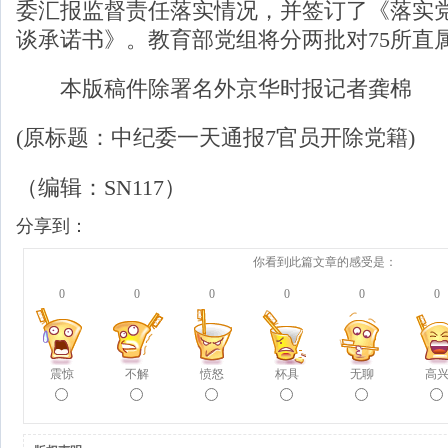
委汇报监督责任落实情况，并签订了《落实
谈承诺书》。教育部党组将分两批对75所直
本版稿件除署名外京华时报记者龚棉
(原标题：中纪委一天通报7官员开除党籍)
（编辑：SN117）
分享到：
你看到此篇文章的感受是：
0
0
0
0
0
0
震惊
不解
愤怒
杯具
无聊
高