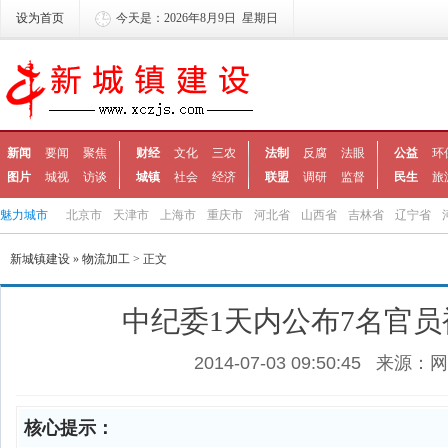
设为首页
今天是：2026年8月9日 星期日
新闻
要闻
聚焦
财经
文化
三农
法制
反腐
法眼
公益
环
图片
城视
访谈
城镇
社会
经济
联盟
调研
监督
民生
旅
魅力城市
北京市
天津市
上海市
重庆市
河北省
山西省
吉林省
辽宁省
新城镇建设
»
物流加工
> 正文
中纪委1天内公布7名官员
2014-07-03 09:50:45
来源：网
核心提示：