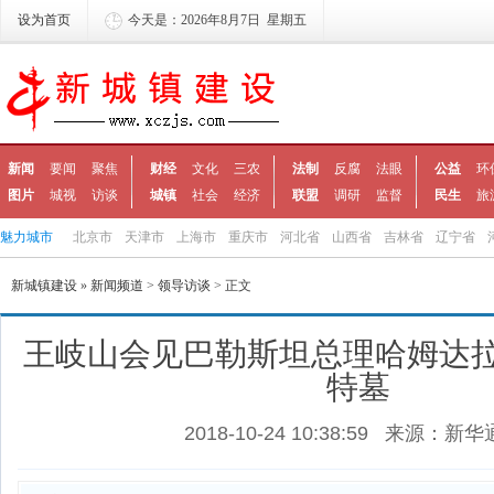
设为首页
今天是：2026年8月7日 星期五
新闻
要闻
聚焦
财经
文化
三农
法制
反腐
法眼
公益
环
图片
城视
访谈
城镇
社会
经济
联盟
调研
监督
民生
旅
魅力城市
北京市
天津市
上海市
重庆市
河北省
山西省
吉林省
辽宁省
新城镇建设
»
新闻频道
>
领导访谈
> 正文
王岐山会见巴勒斯坦总理哈姆达
特墓
2018-10-24 10:38:59
来源：新华