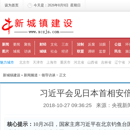
设为首页
今天是：2026年8月9日 星期日
新闻
要闻
聚焦
财经
文化
三农
法制
反腐
法眼
公益
环
图片
城视
访谈
城镇
社会
经济
联盟
调研
监督
民生
旅
魅力城市
北京市
天津市
上海市
重庆市
河北省
山西省
吉林省
辽宁省
新城镇建设
»
新闻频道
>
领导访谈
> 正文
习近平会见日本首相安
2018-10-27 09:36:25
来源：央视新
核心提示：
10月26日，国家主席习近平在北京钓鱼