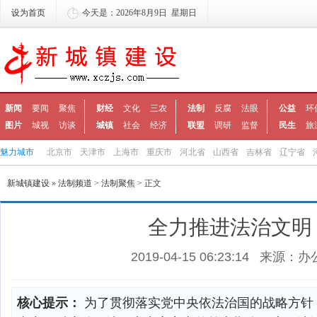
设为首页
今天是：2026年8月9日 星期日
新闻
要闻
聚焦
财经
文化
三农
法制
反腐
法眼
公益
环
图片
城视
访谈
城镇
社会
经济
联盟
调研
监督
民生
旅
魅力城市
北京市
天津市
上海市
重庆市
河北省
山西省
吉林省
辽宁省
新城镇建设
»
法制频道
>
法制聚焦
> 正文
全力推进法治文明
2019-04-15 06:23:14
来源：办
核心提示：
为了贯彻落实党中央依法治国的战略方针