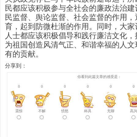
民都应该积极参与全社会的廉政法治建
民监督、舆论监督、社会监督的作用，
育，起到防微杜渐的作用。同时，大家
人士都应该积极倡导和践行廉洁文化，
为祖国创造风清气正、和谐幸福的人文
有的贡献。
分享到：
你看到此篇文章的感受是：
0
0
0
0
0
0
震惊
不解
愤怒
杯具
无聊
高