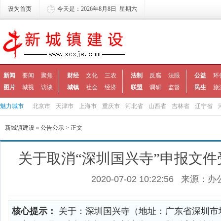
设为首页
今天是：2026年8月8日 星期六
新闻
要闻
聚焦
财经
文化
三农
法制
反腐
法眼
公益
环
图片
城视
访谈
城镇
社会
经济
联盟
调研
监督
民生
旅
魅力城市
北京市
天津市
上海市
重庆市
河北省
山西省
吉林省
辽宁省
新城镇建设
»
公告公示
> 正文
关于取消“深圳国兴寺”申报文
2020-07-02 10:22:56
来源：办
核心提示：
关于：深圳国兴寺（地址：广东省深圳市