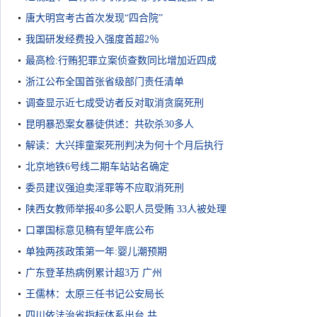
唐大明宫考古首次发现“四合院”
我国研发经费投入强度首超2％
最高检:行贿犯罪立案侦查数同比增加近四成
浙江公布全国首张省级部门责任清单
调查显示近七成受访者反对取消贪腐死刑
昆明暴恐案女暴徒供述：共砍杀30多人
解读：大兴摔童案死刑判决为何十个月后执行
北京地铁6号线二期车站站名确定
委员建议强迫卖淫罪等不应取消死刑
陕西女教师举报40多公职人员受贿 33人被处理
口罩国标意见稿有望年底公布
单独两孩政策第一年:婴儿潮预期
广东登革热病例累计超3万 广州
王儒林：太原三任书记公安局长
四川依法治省指标体系出台 共