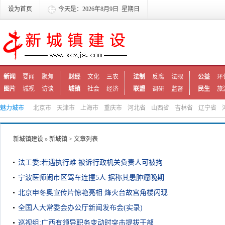
设为首页
今天是：2026年8月9日 星期日
新闻
要闻
聚焦
财经
文化
三农
法制
反腐
法眼
公益
环
图片
城视
访谈
城镇
社会
经济
联盟
调研
监督
民生
旅
魅力城市
北京市
天津市
上海市
重庆市
河北省
山西省
吉林省
辽宁省
新城镇建设
»
新城镇
> 文章列表
法工委:若遇执行难 被诉行政机关负责人可被拘
宁波医师闹市区驾车连撞5人 据称其患肿瘤晚期
北京申冬奥宣传片惊艳亮相 烽火台故宫角楼闪现
全国人大常委会办公厅新闻发布会(实录)
巡视组:广西有领导职务变动时突击提拔干部