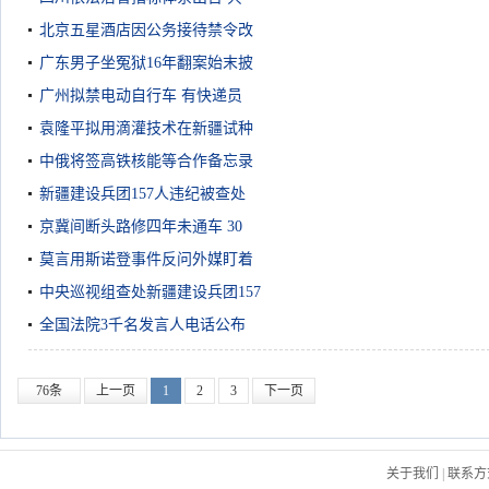
北京五星酒店因公务接待禁令改
广东男子坐冤狱16年翻案始末披
广州拟禁电动自行车 有快递员
袁隆平拟用滴灌技术在新疆试种
中俄将签高铁核能等合作备忘录
新疆建设兵团157人违纪被查处
京冀间断头路修四年未通车 30
莫言用斯诺登事件反问外媒盯着
中央巡视组查处新疆建设兵团157
全国法院3千名发言人电话公布
76条
上一页
1
2
3
下一页
关于我们
|
联系方